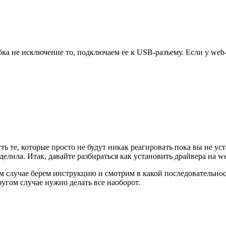
бка не исключение то, подключаем ее к USB-разъему. Если у we
сть те, которые просто не будут никак реагировать пока вы не у
елила. Итак, давайте разбираться как установить драйвера на w
ом случае берем инструкцию и смотрим в какой последовательно
ругом случае нужно делать все наоборот.