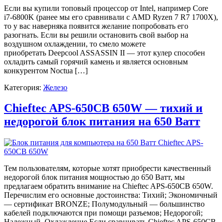
Если вы купили топовый процессор от Intel, например Core
i7-6800K (ранее мы его сравнивали с AMD Ryzen 7 R7 1700X),
то у вас наверняка появится желание попробовать его
разогнать. Если вы решили остановить свой выбор на
воздушном охлаждении, то смело можете
приобретать Deepcool ASSASSIN II — этот кулер способен
охладить самый горячий камень и является основным
конкурентом Noctua […]
Категория:
Железо
Chieftec APS-650CB 650W — тихий и
недорогой блок питания на 650 Ватт
Тем пользователям, которые хотят приобрести качественный
недорогой блок питания мощностью до 650 Ватт, мы
предлагаем обратить внимание на Chieftec APS-650CB 650W.
Перечислим его основные достоинства: Тихий; Экономичный
— сертификат BRONZE; Полумодульный — большинство
кабелей подключаются при помощи разъемов; Недорогой;
Надежный. Охлаждение Если сравнивать Chieftec APS-650CB