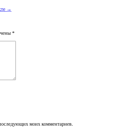
кте
→
ечены
*
ля последующих моих комментариев.