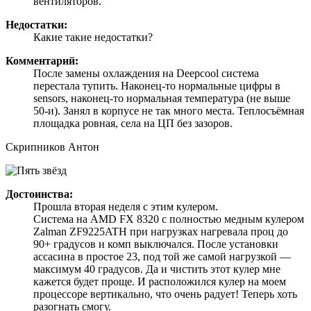
вентиляторов.
Недостатки:
Какие такие недостатки?
Комментарий:
После замены охлаждения на Deepcool система
перестала тупить. Наконец-то нормальные цифры в
sensors, наконец-то нормальная температура (не выше
50-и). Занял в корпусе не так много места. Теплосъёмная
площадка ровная, села на ЦП без зазоров.
Скрипников Антон
Достоинства:
Прошла вторая неделя с этим кулером.
Система на AMD FX 8320 с полностью медным кулером
Zalman ZF9225ATH при нагрузках нагревала проц до
90+ градусов и комп выключался. После установки
ассасина в простое 23, под той же самой нагрузкой —
максимум 40 градусов. Да и чистить этот кулер мне
кажется будет проще. И расположился кулер на моем
процессоре вертикально, что очень радует! Теперь хоть
разогнать смогу.