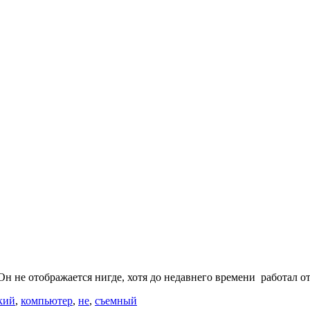
Он не отображается нигде, хотя до недавнего времени работал 
кий
,
компьютер
,
не
,
съемный