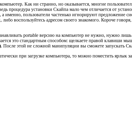
компьютер. Как ни странно, но оказывается, многие пользовате
, ведь процедура установки Скайпа мало чем отличается от устан
 а именно, пользователи частенько игнорируют предложение сист
 либо воспользуйтесь адресом своего знакомого. Короче говоря,
 устанавливать portablе версию на компьютер не нужно, нужно ли
лается это стандартным способом: щелкаете правой клавиши мы
)
. После этой не сложной манипуляции вы сможете запускать Ска
матически при загрузке компьютера, то можно поместить ярлык з