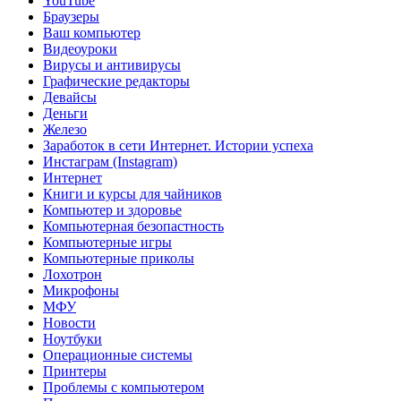
YouTube
Браузеры
Ваш компьютер
Видеоуроки
Вирусы и антивирусы
Графические редакторы
Девайсы
Деньги
Железо
Заработок в сети Интернет. Истории успеха
Инстаграм (Instagram)
Интернет
Книги и курсы для чайников
Компьютер и здоровье
Компьютерная безопастность
Компьютерные игры
Компьютерные приколы
Лохотрон
Микрофоны
МФУ
Новости
Ноутбуки
Операционные системы
Принтеры
Проблемы с компьютером