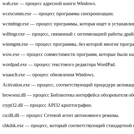
wab.exe — процесс адресной книги Windows.
wcescomm.exe — процесс программы синхронизации.
wcmdmgr.exe — процесс программы, которая ищет и устанавлив
wdfmgr.exe — процесс, связанный с оптимизацией работы драй
winmgmt.exe — процесс программы, без которой многие прогр
wow.exe — процесс совместимости программ, которые были на
wordpad.exe — процесс текстового редактора WordPad.
wuauclt.exe — процесс обновления Windows.
Activation.exe — процесс, соответствующий процедуре активац
browseui.dll — процесс Библиотека интерфейса обозревателя об
crypt32.dll — процесс API32 криптографии.
cscdll.dll — процесс Сетевой агент автономного режима.
chkdsk.exe — процесс, который соответствующий стандартной 