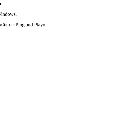
.
indows.
й» и «Plug and Play».