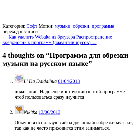
Категория:
Софт
Метки:
музыки
,
обрезки
,
программа
переход к записи
←
Как удалить Webalta из браузера
Распространение
вредоносных программ (лжеантивирусов)
→
4 thoughts on “
Программа для обрезки
музыки на русском языке
”
Li Da Daidaihua
01/04/2013
пожелание. Надо еще инструкцию к этой программе
чтоб пользоваться сразу научится
Nikitka
13/06/2013
Обычно я использую сайты для онлайн-обрезки музыки,
так как не часто приходится этим заниматься.