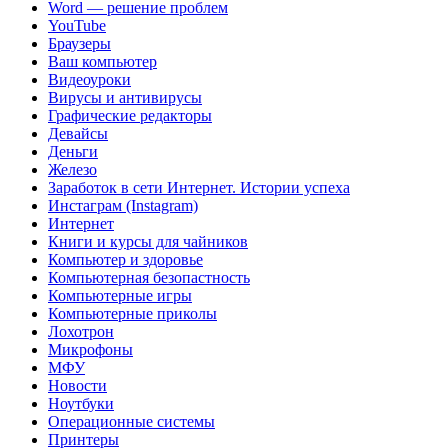
Word — решение проблем
YouTube
Браузеры
Ваш компьютер
Видеоуроки
Вирусы и антивирусы
Графические редакторы
Девайсы
Деньги
Железо
Заработок в сети Интернет. Истории успеха
Инстаграм (Instagram)
Интернет
Книги и курсы для чайников
Компьютер и здоровье
Компьютерная безопастность
Компьютерные игры
Компьютерные приколы
Лохотрон
Микрофоны
МФУ
Новости
Ноутбуки
Операционные системы
Принтеры