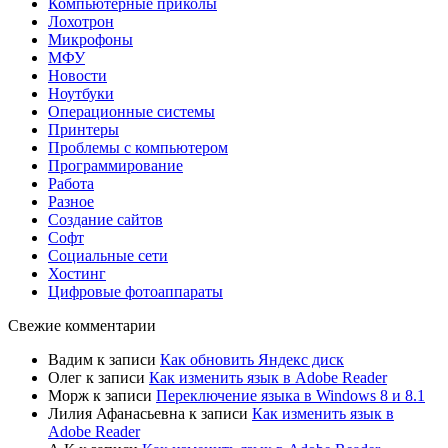
Компьютерные приколы
Лохотрон
Микрофоны
МФУ
Новости
Ноутбуки
Операционные системы
Принтеры
Проблемы с компьютером
Программирование
Работа
Разное
Создание сайтов
Софт
Социальные сети
Хостинг
Цифровые фотоаппараты
Свежие комментарии
Вадим
к записи
Как обновить Яндекс диск
Олег
к записи
Как изменить язык в Adobe Reader
Морж
к записи
Переключение языка в Windows 8 и 8.1
Лилия Афанасьевна
к записи
Как изменить язык в
Adobe Reader