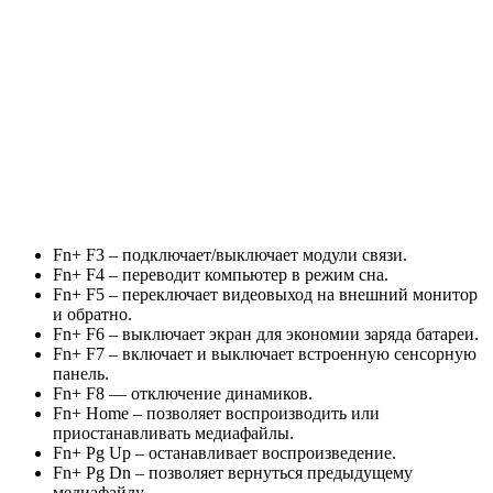
Fn+ F3 – подключает/выключает модули связи.
Fn+ F4 – переводит компьютер в режим сна.
Fn+ F5 – переключает видеовыход на внешний монитор
и обратно.
Fn+ F6 – выключает экран для экономии заряда батареи.
Fn+ F7 – включает и выключает встроенную сенсорную
панель.
Fn+ F8 — отключение динамиков.
Fn+ Home – позволяет воспроизводить или
приостанавливать медиафайлы.
Fn+ Pg Up – останавливает воспроизведение.
Fn+ Pg Dn – позволяет вернуться предыдущему
медиафайлу.